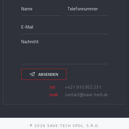
ABSENDEN
tel:
+421 910 952 231
mail:
contact@save-tech.sk
© 2026 SAVE-TECH SPOL. S.R.O.