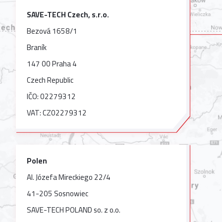
SAVE-TECH Czech, s.r.o.
Bezová 1658/1
Braník
147 00 Praha 4
Czech Republic
IČO: 02279312
VAT: CZ02279312
Polen
Al. Józefa Mireckiego 22/4
41-205 Sosnowiec
SAVE-TECH POLAND so. z o.o.