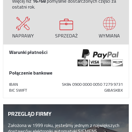
Więcej niż
16768
pomyślnie dostarczonych części za
ostatni rok.
NAPRAWY
SPRZEDAŻ
WYMIANA
Warunki płatności
Połączenie bankowe
IBAN
SK84 0900 0000 0050 7279 9731
BIC SWIFT
GIBASKBX
PRZEGLĄD FIRMY
Założona w 1999 roku, jesteśmy jednym z największych
dostawców elektroniki automatyki SIEMENS,