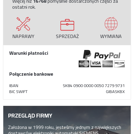
Więcej niż
16768
pomyślnie dostarczonych części za
ostatni rok.
NAPRAWY
SPRZEDAŻ
WYMIANA
Warunki płatności
Połączenie bankowe
IBAN
SK84 0900 0000 0050 7279 9731
BIC SWIFT
GIBASKBX
PRZEGLĄD FIRMY
Założona w 1999 roku, jesteśmy jednym z największych
dostawców elektroniki automatyki SIEMENS,