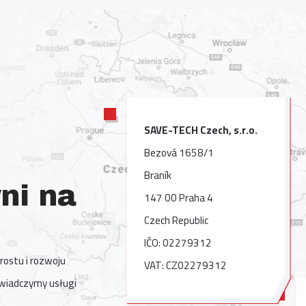
SAVE-TECH Czech, s.r.o.
Bezová 1658/1
Braník
ni na
147 00 Praha 4
Czech Republic
IČO: 02279312
rostu i rozwoju
VAT: CZ02279312
 Świadczymy usługi