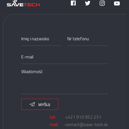
WYŚLIJ
tel:
+421 910 952 231
mail:
contact@save-tech.sk