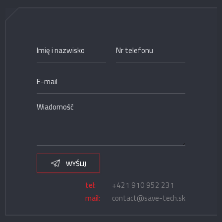
WYŚLIJ
tel:
+421 910 952 231
mail:
contact@save-tech.sk