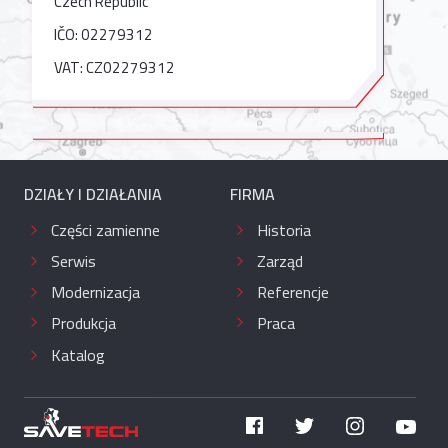
Czech Republic
IČO: 02279312
VAT: CZ02279312
DZIAŁY I DZIAŁANIA
FIRMA
Części zamienne
Historia
Serwis
Zarząd
Modernizacja
Referencje
Produkcja
Praca
Katalog