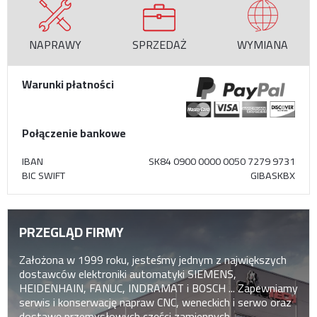
NAPRAWY
SPRZEDAŻ
WYMIANA
Warunki płatności
Połączenie bankowe
IBAN
SK84 0900 0000 0050 7279 9731
BIC SWIFT
GIBASKBX
PRZEGLĄD FIRMY
Założona w 1999 roku, jesteśmy jednym z największych
dostawców elektroniki automatyki SIEMENS,
HEIDENHAIN, FANUC, INDRAMAT i BOSCH ... Zapewniamy
serwis i konserwację napraw CNC, weneckich i serwo oraz
dostawę przemysłowych części zamiennych.