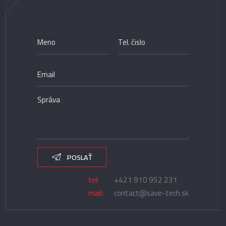
POSLAŤ
tel:
+421 910 952 231
mail:
contact@save-tech.sk