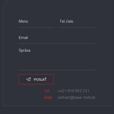
POSLAŤ
tel:
+421 910 952 231
mail:
contact@save-tech.sk