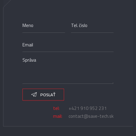
POSLAŤ
tel:
+421 910 952 231
mail:
contact@save-tech.sk