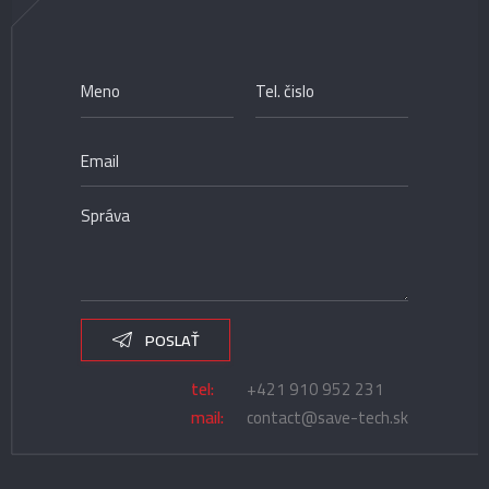
POSLAŤ
tel:
+421 910 952 231
mail:
contact@save-tech.sk