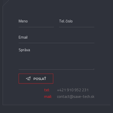
POSLAŤ
tel:
+421 910 952 231
mail:
contact@save-tech.sk