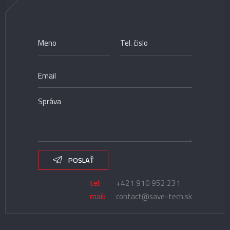
POSLAŤ
tel:
+421 910 952 231
mail:
contact@save-tech.sk