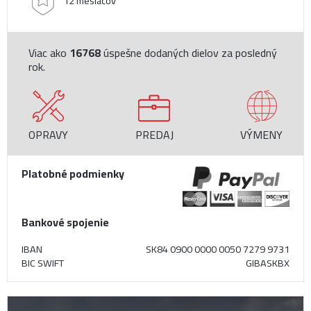
12 mesiacov
Viac ako
16768
úspešne dodaných dielov za posledný
rok.
OPRAVY
PREDAJ
VÝMENY
Platobné podmienky
Bankové spojenie
IBAN
SK84 0900 0000 0050 7279 9731
BIC SWIFT
GIBASKBX