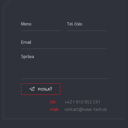
POSLAŤ
tel:
+421 910 952 231
mail:
contact@save-tech.sk