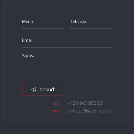
POSLAŤ
tel:
+421 910 952 231
mail:
contact@save-tech.sk