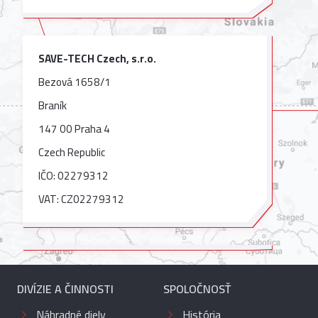
SAVE-TECH Czech, s.r.o.
Bezová 1658/1
Braník
147 00 Praha 4
Czech Republic
IČO: 02279312
VAT: CZ02279312
DIVÍZIE A ČINNOSTI
SPOLOČNOSŤ
Náhradné diely
História