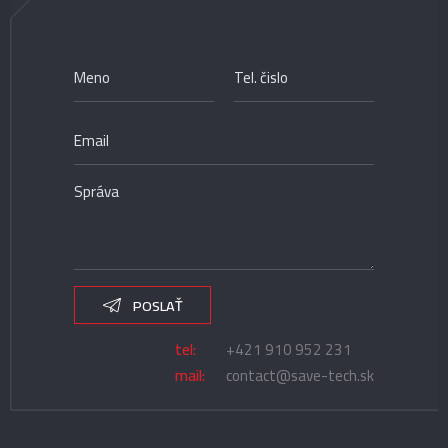
POSLAŤ
tel:
+421 910 952 231
mail:
contact@save-tech.sk