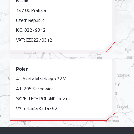
Braník
147 00 Praha 4
Czech Republic
IČO: 02279312
VAT: CZ02279312
Polen
Al. Józefa Mireckiego 22/4
41-205 Sosnowiec
SAVE-TECH POLAND so. z o.o.
VAT: PL6443514362