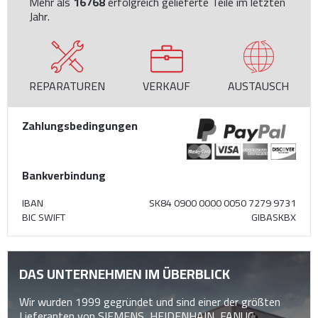
Mehr als
16768
erfolgreich gelieferte Teile im letzten
Jahr.
REPARATUREN
VERKAUF
AUSTAUSCH
Zahlungsbedingungen
Bankverbindung
IBAN
SK84 0900 0000 0050 7279 9731
BIC SWIFT
GIBASKBX
DAS UNTERNEHMEN IM ÜBERBLICK
Wir wurden 1999 gegründet und sind einer der größten
Lieferanten von SIEMENS, HEIDENHAIN, FANUC,