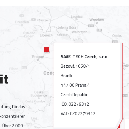
SAVE-TECH Czech, s.r.o.
Bezová 1658/1
Braník
it
147 00 Praha 4
Czech Republic
IČO: 02279312
eutung für das
VAT: CZ02279312
konzentrieren
t. Über 2.000