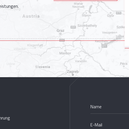
eistungen.
hrung