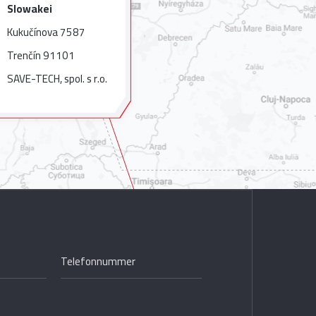
Slowakei
Kukučínova 7587
Trenčín 91101
SAVE-TECH, spol. s r.o.