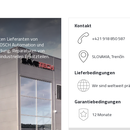
Kontakt
ten Lieferanten von
+421 918 850 587
OSCH Automation und
artung, Reparaturen von
ndustriellen Ersatzteilen.
SLOVAKIA, Trenčín
Lieferbedingungen
Wir sind weltweit pr
Garantiebedingungen
12 Monate