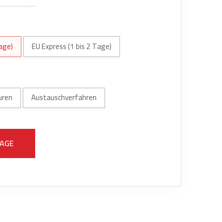
age)
EU Express (1 bis 2 Tage)
uren
Austauschverfahren
RAGE