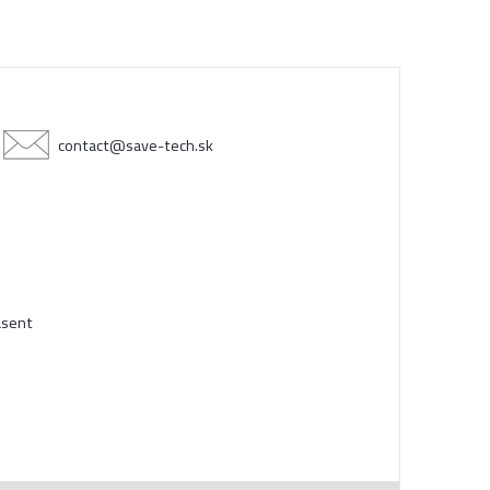
contact@save-tech.sk
äsent