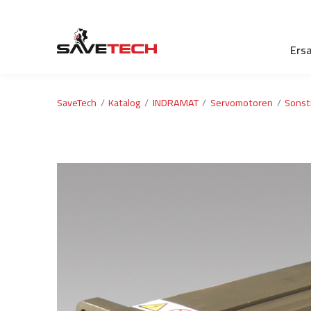
Ersa
SaveTech
Katalog
INDRAMAT
Servomotoren
Sonst