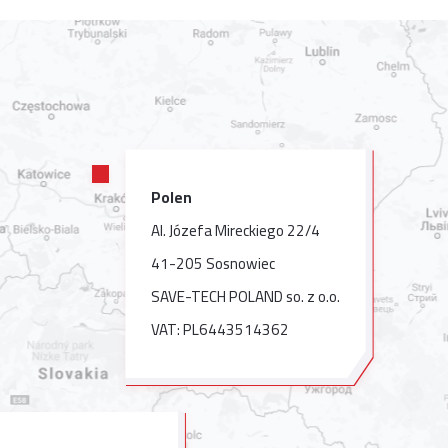
Polen
Al. Józefa Mireckiego 22/4
41-205 Sosnowiec
SAVE-TECH POLAND so. z o.o.
VAT: PL6443514362