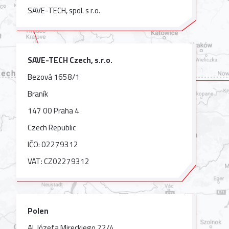
SAVE-TECH, spol. s r.o.
SAVE-TECH Czech, s.r.o.
Bezová 1658/1
Braník
147 00 Praha 4
Czech Republic
IČO: 02279312
VAT: CZ02279312
Polen
Al. Józefa Mireckiego 22/4