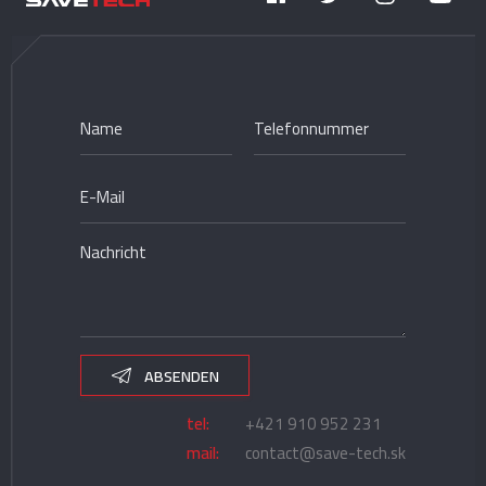
ABSENDEN
tel:
+421 910 952 231
mail:
contact@save-tech.sk